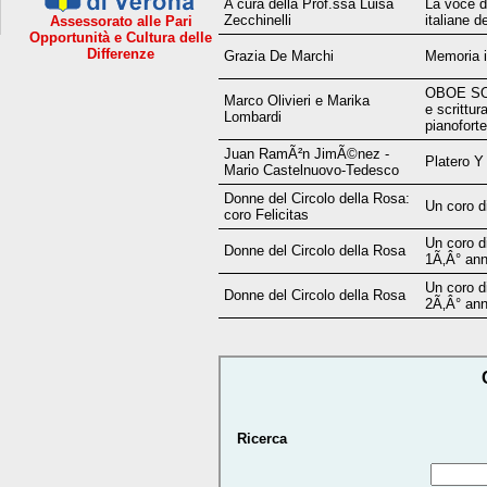
A cura della Prof.ssa Luisa
La voce d
Zecchinelli
italiane d
Assessorato alle Pari
Opportunità e Cultura delle
Differenze
Grazia De Marchi
Memoria i
OBOE SO
Marco Olivieri e Marika
e scrittu
Lombardi
pianofort
Juan RamÃ²n JimÃ©nez -
Platero Y
Mario Castelnuovo-Tedesco
Donne del Circolo della Rosa:
Un coro di
coro Felicitas
Un coro di
Donne del Circolo della Rosa
1Ã‚Â° ann
Un coro di
Donne del Circolo della Rosa
2Ã‚Â° ann
Ricerca