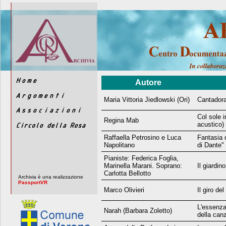
Autore
Maria Vittoria Jiedlowski (Ori)
Cantadora
Col sole i
Regina Mab
acustico)
Raffaella Petrosino e Luca
Fantasia 
Napolitano
di Dante" 
Pianiste: Federica Foglia,
Marinella Marani. Soprano:
Il giardin
Carlotta Bellotto
Archivia è una realizzazione
PassportVR
Marco Olivieri
Il giro de
L'essenza 
Narah (Barbara Zoletto)
della can