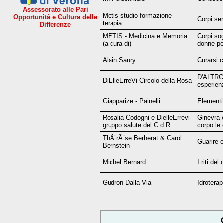
Assessorato alle Pari
Metis studio formazione
Opportunità e Cultura delle
Corpi sen
terapia
Differenze
METIS - Medicina e Memoria
Corpi sog
(a cura di)
donne pe
Alain Saury
Curarsi c
D'ALTRO
DiElleErreVi-Circolo della Rosa
esperienz
Giapparize - Painelli
Elementi,
Rosalia Codogni e DielleErrevi-
Ginevra 
gruppo salute del C.d.R.
corpo le 
ThÃ¨rÃ¨se Berherat & Carol
Guarire c
Bernstein
Michel Bernard
I riti del
Gudron Dalla Via
Idroterap