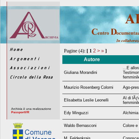
Pagine (4):
[
1
2
>
»
]
Autore
...E allo
Giuliana Morandini
Testimon
femminil
Maurizio Rosenberg Colorni
Ago-pres
Al di lÃ
Elisabetta Leslie Leonelli
femminil
Archivia è una realizzazione
PassportVR
Edy Minguzzi
Alchimia
Waldo Bernasconi
Colore e
M. Feldenkrais
Conoscer