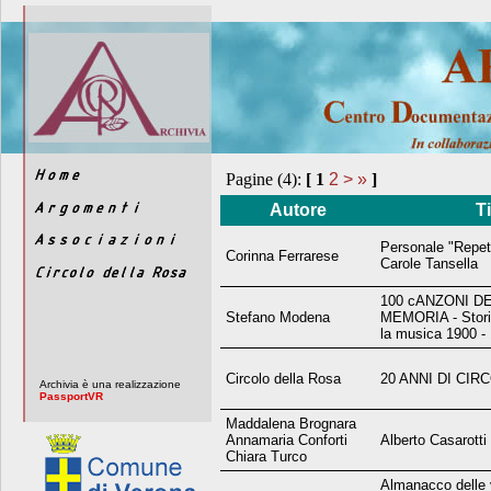
Pagine (4):
[
1
2
>
»
]
Autore
T
Personale "Repet
Corinna Ferrarese
Carole Tansella
100 cANZONI D
Stefano Modena
MEMORIA - Storia 
la musica 1900 -
Circolo della Rosa
20 ANNI DI CI
Archivia è una realizzazione
PassportVR
Maddalena Brognara
Annamaria Conforti
Alberto Casarotti
Chiara Turco
Almanacco delle 