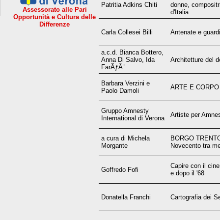
Patritia Adkins Chiti
donne, compositr
Assessorato alle Pari
d'Italia.
Opportunità e Cultura delle
Differenze
Carla Collesei Billi
Antenate e guard
a.c.d. Bianca Bottero,
Anna Di Salvo, Ida
Architetture del d
FarÃƒÂ¨
Barbara Verzini e
ARTE E CORPO
Paolo Damoli
Gruppo Amnesty
Artiste per Amnes
International di Verona
a cura di Michela
BORGO TRENTO u
Morgante
Novecento tra me
Capire con il cin
Goffredo Fofi
e dopo il '68
Donatella Franchi
Cartografia dei S