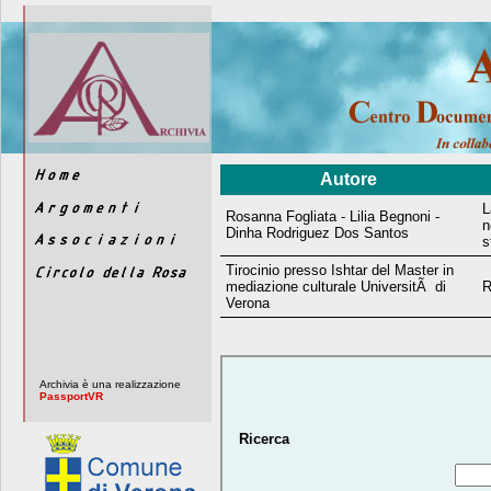
Autore
L
Rosanna Fogliata - Lilia Begnoni -
n
Dinha Rodriguez Dos Santos
s
Tirocinio presso Ishtar del Master in
mediazione culturale UniversitÃ di
R
Verona
Archivia è una realizzazione
PassportVR
Ricerca