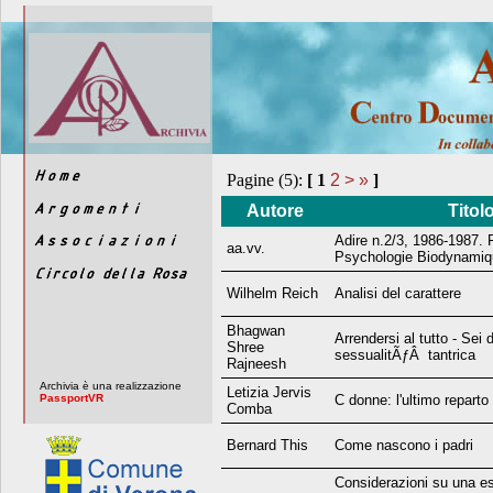
Pagine (5):
[
1
2
>
»
]
Autore
Titol
Adire n.2/3, 1986-1987.
aa.vv.
Psychologie Biodynami
Wilhelm Reich
Analisi del carattere
Bhagwan
Arrendersi al tutto - Sei 
Shree
sessualitÃƒÂ tantrica
Rajneesh
Archivia è una realizzazione
Letizia Jervis
PassportVR
C donne: l'ultimo reparto
Comba
Bernard This
Come nascono i padri
Considerazioni su una e