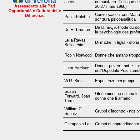
aa.vv.
comunitaria. Colloque de
Assessorato alle Pari
26-27 mars 1968)
Opportunità e Cultura delle
Conversazioni con Marta
Differenze
Paola Polettini
scrittura psicoanalitica
De la mÃƒÂ¨thode du do
Dr. R. Bruston
la psychologie des prof
Lella Ravasi
Di madre in figlia - storia
Bellocchio
Robin Norwood
Donne che amano tropp
Donne, povere matte. In
Lieta Harrison
dell'Ospedale Psichiatri
W.R. Bion
Esperienze nei gruppi
Susan
Gli uomini che odiano le 
Forward, Joan
donne che li amano
Torres
William C.
Gruppi d'incontro - nozio
Schutz
Giampaolo Lai
Gruppi di apprendimento