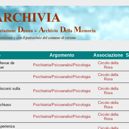
o
Argomento
Associazione
S
 Revue de
Circolo della
Psichiatria/Psicoanalisi/Psicologia
que
Rosa
Circolo della
Psichiatria/Psicoanalisi/Psicologia
Rosa
discorsi sulla
Circolo della
Psichiatria/Psicoanalisi/Psicologia
Rosa
Circolo della
 chiuso
Psichiatria/Psicoanalisi/Psicologia
Rosa
Circolo della
Psichiatria/Psicoanalisi/Psicologia
Rosa
sperienza
Circolo della