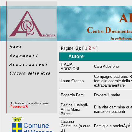
Pagine (2):
[
1
2
>
]
Autore
ITALIA
Cara Adozione
ADOZIONI
Compagno padrone. Rel
Laura Grasso
famiglie operaie della 
extraparlamentare
Edgarda Ferri
Dov'era il padre
Archivia è una realizzazione
Delfina Lusiardi-
PassportVR
E la vita cammina quasi
Anna Maria
narrazioni pazienti
Piussi
Luciana
Castellina (a cura
Famiglia e societÃƒÂ 
di)