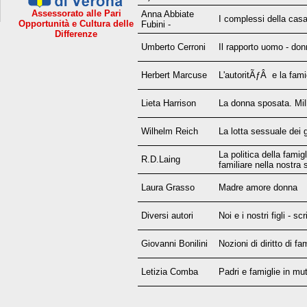
Assessorato alle Pari
Anna Abbiate
I complessi della casa
Opportunità e Cultura delle
Fubini -
Differenze
Umberto Cerroni
Il rapporto uomo - don
Herbert Marcuse
L'autoritÃƒÂ e la fami
Lieta Harrison
La donna sposata. Mi
Wilhelm Reich
La lotta sessuale dei 
La politica della fami
R.D.Laing
familiare nella nostra
Laura Grasso
Madre amore donna
Diversi autori
Noi e i nostri figli - scr
Giovanni Bonilini
Nozioni di diritto di fa
Letizia Comba
Padri e famiglie in m