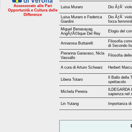
Assessorato alle Pari
Luisa Muraro
Dio ÃƒÂ¨ viol
Opportunità e Cultura delle
Differenze
Luisa Muraro e Federica
Dio ÃƒÂ¨ viole
Giardini
forza femmini
Miguel Benasayag,
Elogio del conf
AngÃƒÂ©lique Del Rey
Filosofia com
Annarosa Buttarelli
di Secondo liv
Pieranna Garavaso, Nicla
Filosofia dell
Vassallo
A cura di Arturo Schwarz
Herbert Marc
Il Ballo della 
Libera Totaro
spettacolo
ILDEGARDA D
Michela Pereira
sapienza nel 
Lin Yutang
Importanza di