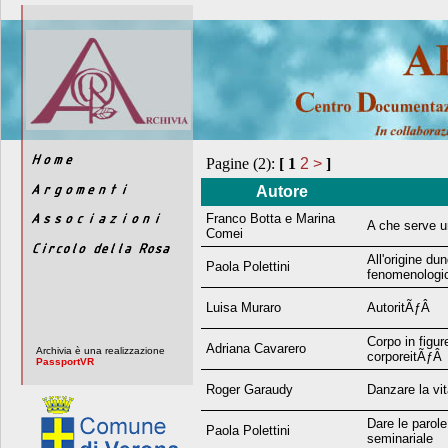
Pagine (2):
[
1
2
>
]
Autore
Franco Botta e Marina
A che serve u
Comei
All'origine du
Paola Polettini
fenomenologic
Luisa Muraro
AutoritÃƒÂ
Corpo in figure
Adriana Cavarero
Archivia è una realizzazione
corporeitÃƒÂ
PassportVR
Roger Garaudy
Danzare la vi
Dare le parole
Paola Polettini
seminariale