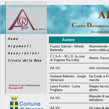
Autore
Fausto Salvoni - Alfredo
Abominevole e
Berlendis
storico-biblic
C.I.S.A. - M.L.D. (a cura
Aborto. Facci
di Eugenia Roccella)
AA.VV.
Anti concezion
Giuliana Beltrami - Sergio
Da Erode a Pil
Veneziani
nascite
Archivia è una realizzazione
Laura Frontori - Luisa
Doppia facci
PassportVR
Pogliana
aborto
Manuale di au
AA.VV.
dell'aborto
AA.VV.
Un caso di abo