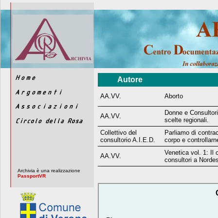
Autore
AA.VV.
Aborto
Donne e Consultori.
AA.VV.
scelte regionali.
Collettivo del
Parliamo di contra
consultorio A.I.E.D.
corpo e controllar
Venetica vol. 1: Il
AA.VV.
consultori a Norde
Archivia è una realizzazione
PassportVR