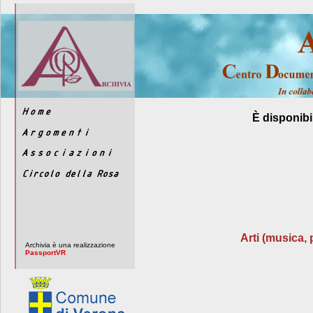
È disponibi
Arti (musica, 
Archivia è una realizzazione
PassportVR