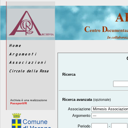
Ricerca
Ricerca avanzata
(opzionale)
Archivia è una realizzazione
PassportVR
Associazione
Argomento
-
Periodo