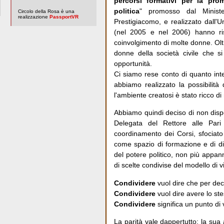
percorsi formativi per la prom
politica
" promosso dal Minister
Circolo della Rosa è una
realizzazione
PassportVR
Prestigiacomo, e realizzato dall'U
(nel 2005 e nel 2006) hanno ris
coinvolgimento di molte donne. Oltr
donne della società civile che si
opportunità.
Ci siamo rese conto di quanto inte
abbiamo realizzato la possibilità 
l'ambiente creatosi è stato ricco d
Abbiamo quindi deciso di non dispe
Delegata del Rettore alle Par
coordinamento dei Corsi, sfociato
come spazio di formazione e di dib
del potere politico, non più appa
di scelte condivise del modello di 
Condividere
vuol dire che per dec
Condividere
vuol dire avere lo ste
Condividere
significa un punto di v
La parità vale dappertutto: la su