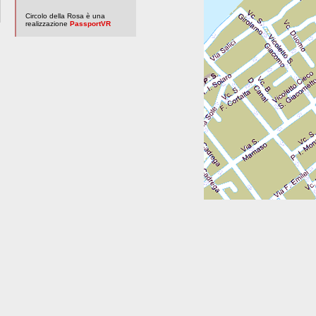
Circolo della Rosa è una
realizzazione
PassportVR