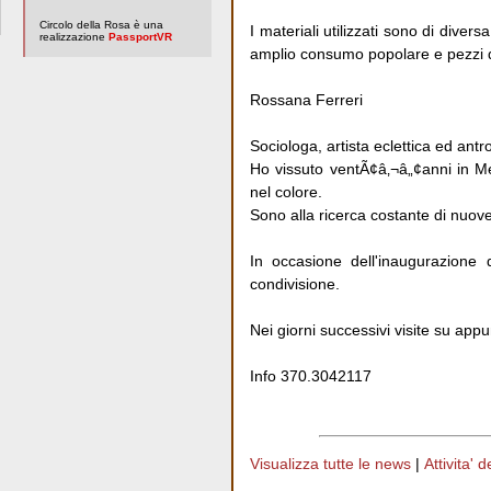
Circolo della Rosa è una
I materiali utilizzati sono di diver
realizzazione
PassportVR
amplio consumo popolare e pezzi d
Rossana Ferreri
Sociologa, artista eclettica ed antr
Ho vissuto ventÃ¢â‚¬â„¢anni in Me
nel colore.
Sono alla ricerca costante di nuov
In occasione dell'inaugurazione
condivisione.
Nei giorni successivi visite su ap
Info 370.3042117
Visualizza tutte le news
|
Attivita' 