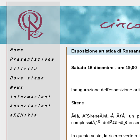
Esposizione artistica di Rossana
Sabato 16 dicembre - ore 19,00
Inaugurazione dell'esposizione arti
Sirene
Ã¢â‚¬Å“SireneÃ¢â‚¬Â ÃƒÂ¨ un p
complessitÃƒÂ dellÃ¢â‚¬â„¢ esser
In questa veste, la ricerca verte 