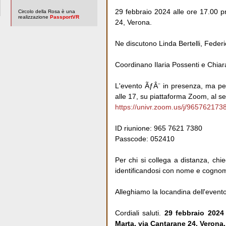
29 febbraio 2024 alle ore 17.00 p
Circolo della Rosa è una
realizzazione
PassportVR
24, Verona.
Ne discutono Linda Bertelli, Federic
Coordinano Ilaria Possenti e Chia
L'evento ÃƒÂ¨ in presenza, ma per
alle 17, su piattaforma Zoom, al se
https://univr.zoom.us/j/96576
ID riunione: 965 7621 7380
Passcode: 052410
Per chi si collega a distanza, chi
identificandosi con nome e cogno
Alleghiamo la locandina dell'evento
Cordiali saluti.
29 febbraio 2024 
Marta, via Cantarane 24, Verona.